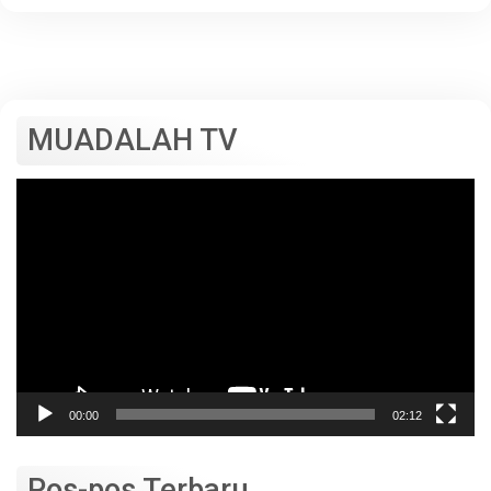
MUADALAH TV
Pemutar
Video
00:00
02:12
Pos-pos Terbaru