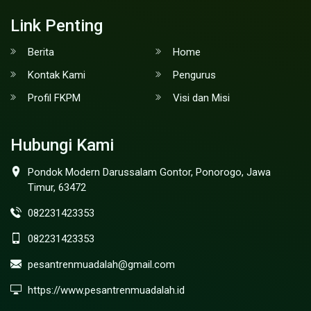
Link Penting
Berita
Home
Kontak Kami
Pengurus
Profil FKPM
Visi dan Misi
Hubungi Kami
Pondok Modern Darussalam Gontor, Ponorogo, Jawa
Timur, 63472
082231423353
082231423353
pesantrenmuadalah@gmail.com
https://www.pesantrenmuadalah.id