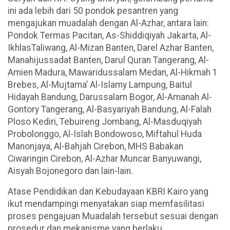
ini ada lebih dari 50 pondok pesantren yang
mengajukan muadalah dengan Al-Azhar, antara lain:
Pondok Termas Pacitan, As-Shiddiqiyah Jakarta, Al-
IkhlasTaliwang, Al-Mizan Banten, Darel Azhar Banten,
Manahijussadat Banten, Darul Quran Tangerang, Al-
Amien Madura, Mawaridussalam Medan, Al-Hikmah 1
Brebes, Al-Mujtama’ Al-Islamy Lampung, Baitul
Hidayah Bandung, Darussalam Bogor, Al-Amanah Al-
Gontory Tangerang, Al-Basyariyah Bandung, Al-Falah
Ploso Kediri, Tebuireng Jombang, Al-Masduqiyah
Probolonggo, Al-Islah Bondowoso, Miftahul Huda
Manonjaya, Al-Bahjah Cirebon, MHS Babakan
Ciwaringin Cirebon, Al-Azhar Muncar Banyuwangi,
Aisyah Bojonegoro dan lain-lain.
Atase Pendidikan dan Kebudayaan KBRI Kairo yang
ikut mendampingi menyatakan siap memfasilitasi
proses pengajuan Muadalah tersebut sesuai dengan
prosedur dan mekanisme yang berlaku.