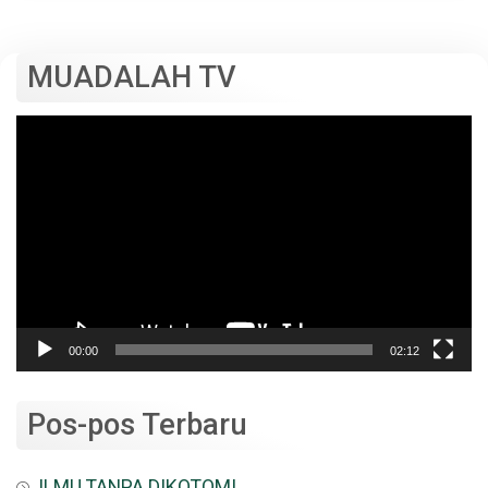
MUADALAH TV
Pemutar
Video
00:00
02:12
Pos-pos Terbaru
ILMU TANPA DIKOTOMI