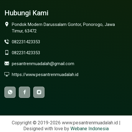
Hubungi Kami
Pondok Modern Darussalam Gontor, Ponorogo, Jawa
Timur, 63472
082231423353
082231423353
pesantrenmuadalah@gmail.com
https://www.pesantrenmuadalah.id
Copyright © 2019-2026 www.pesantrenmuadalah.id |
Designed with love by
Webane Indonesia